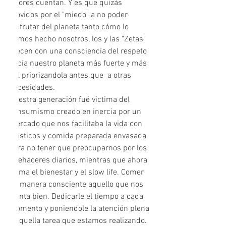
valores cuentan. Y es que quizás 
movidos por el "miedo" a no poder 
disfrutar del planeta tanto cómo lo 
hemos hecho nosotros, los y las "Zetas" 
crecen con una consciencia del respeto 
hacia nuestro planeta más fuerte y más 
fiel priorizandola antes que  a otras 
necesidades. 
Nuestra generación fué victima del 
consumismo creado en inercia por un 
mercado que nos facilitaba la vida con 
plásticos y comida preparada envasada 
para no tener que preocuparnos por los 
quehaceres diarios, mientras que ahora 
prima el bienestar y el slow life. Comer 
de manera consciente aquello que nos 
sienta bien. Dedicarle el tiempo a cada 
momento y poniendole la atención plena 
a aquella tarea que estamos realizando. 