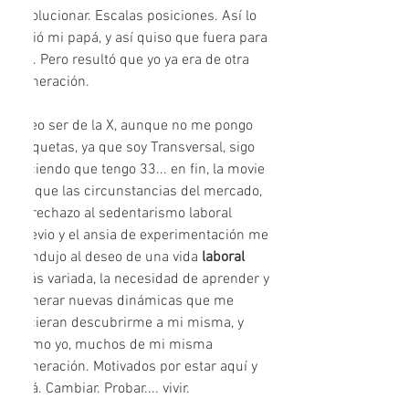
Evolucionar. Escalas posiciones. Así lo 
vivió mi papá, y así quiso que fuera para 
mi. Pero resultó que yo ya era de otra 
generación.
Creo ser de la X, aunque no me pongo 
etiquetas, ya que soy Transversal, sigo 
diciendo que tengo 33... en fin, la movie 
es que las circunstancias del mercado, 
el rechazo al sedentarismo laboral 
previo y el ansia de experimentación me 
condujo al deseo de una vida 
laboral
más variada, la necesidad de aprender y 
generar nuevas dinámicas que me 
hicieran descubrirme a mi misma, y 
cómo yo, muchos de mi misma 
generación. Motivados por estar aquí y 
allá. Cambiar. Probar.... vivir.