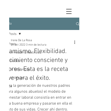
Entrada
All Posts
Irene De La Rosa
All Posts
31 oct 2022
3 min de lectura
Dinamismo. Flexibilidad.
Live in Health & Wellness
Crecimiento consciente y
City Guides
Valores. Esta es la receta
Live in Tendencias
clave para el éxito.
Live in Venues
Para la generación de nuestros padres 
moda
(para algunos abuelos) el modelo de 
bienestar laboral consistía en entrar en 
una buena empresa y pasarse en ella el 
resto de sus vidas. Crecer ahí dentro. 