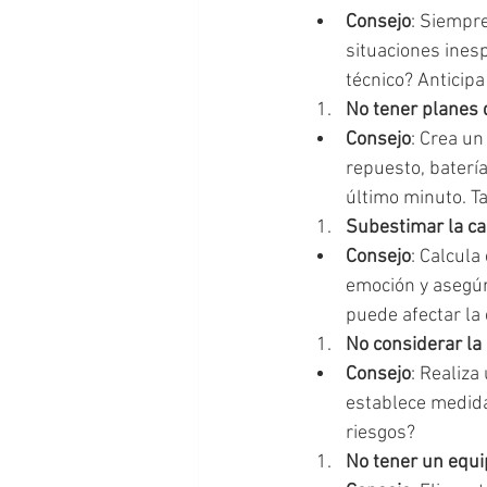
Consejo
: Siempr
situaciones inesp
técnico? Anticipa
No tener planes 
Consejo
: Crea un
repuesto, batería
último minuto. T
Subestimar la ca
Consejo
: Calcula
emoción y asegúra
puede afectar la 
No considerar la
Consejo
: Realiza
establece medida
riesgos?
No tener un equ