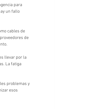
ngencia para 
ay un fallo 
omo cables de 
e proveedores de 
nto.
s llevar por la 
s. La fatiga 
bles problemas y 
izar esos 