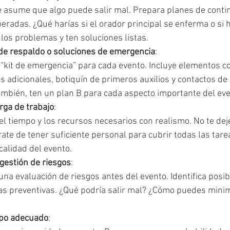
e asume que algo puede salir mal. Prepara planes de conti
eradas. ¿Qué harías si el orador principal se enferma o si h
 los problemas y ten soluciones listas.
de respaldo o soluciones de emergencia
:
 “kit de emergencia” para cada evento. Incluye elementos c
s adicionales, botiquín de primeros auxilios y contactos d
ambién, ten un plan B para cada aspecto importante del eve
rga de trabajo
:
 el tiempo y los recursos necesarios con realismo. No te deje
te de tener suficiente personal para cubrir todas las tarea
calidad del evento.
 gestión de riesgos
:
 una evaluación de riesgos antes del evento. Identifica posi
s preventivas. ¿Qué podría salir mal? ¿Cómo puedes minim
ipo adecuado
: