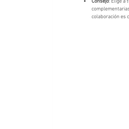
Consejo
: Elige 
complementarias y
colaboración es c