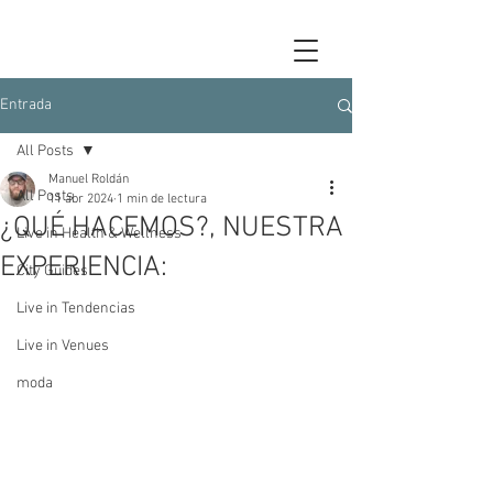
Entrada
All Posts
Manuel Roldán
All Posts
11 abr 2024
1 min de lectura
¿QUÉ HACEMOS?, NUESTRA
Live in Health & Wellness
EXPERIENCIA:
City Guides
Live in Tendencias
Live in Venues
moda