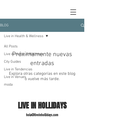
BLOG
Live in Health & Wellness
All Posts
Próximamente nuevas
Live in Health & Wellness
City Guides
entradas
Live in Tendencias
Explora otras categorías en este blog
Live in Venues
o vuelve más tarde.
moda
LIVE IN HOLLIDAYS
hola@liveinhollidays.com