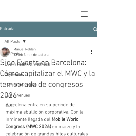
Entrada
All Posts
Manuel Roldán
All Posts
13 feb
3 min de lectura
Side Events en Barcelona:
Live in Health & Wellness
Cómo capitalizar el MWC y la
City Guides
temporada de congresos
Live in Tendencias
2026
Live in Venues
Barcelona entra en su periodo de 
moda
máxima ebullición corporativa. Con la 
inminente llegada del 
Mobile World 
Congress (MWC 2026)
 en marzo y la 
celebración de grandes hitos culturales 