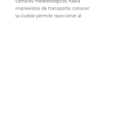
cambios meteorológicos hasta 
imprevistos de transporte, conocer 
la ciudad permite reaccionar al 
instante.
Haz que tu marca brille 
fuera del stand
El éxito de tu presencia en los grandes 
congresos de 2026 no se mide solo por 
las tarjetas de visita recogidas en la 
feria, sino por la calidad de las 
relaciones construidas fuera de ella. Los 
Side Events son la herramienta más 
potente para convertir un contacto frío 
en una relación de confianza.
Ya sea para una cena íntima de 
directivos durante el MWC o un gran 
evento de lanzamiento esta primavera, 
en 
Live in Hollidays
 tenemos la 