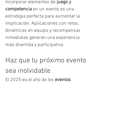
Incorporar elementos de 
juego y 
competencia
 en un evento es una 
estrategia perfecta para aumentar la 
implicación. Aplicaciones con retos, 
dinámicas en equipo y recompensas 
inmediatas generan una experiencia 
más divertida y participativa.
Haz que tu próximo evento 
sea inolvidable
El 2025 es el año de los 
eventos 
corporativos creativos, inmersivos y 
sostenibles
. Las empresas que 
apuesten por estas tendencias no solo 
destacarán frente a su competencia, 
sino que crearán experiencias que se 
recordarán durante años.
En 
Live in Hollidays
convertimos cada 