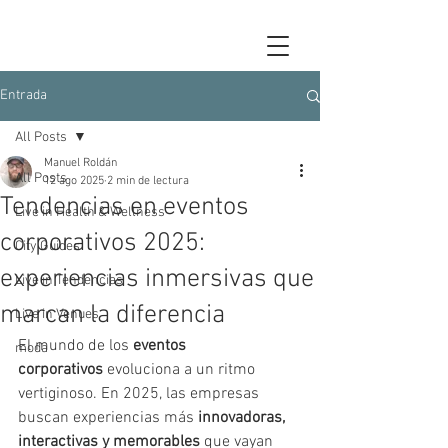
Entrada
All Posts
Manuel Roldán
All Posts
12 ago 2025
2 min de lectura
Tendencias en eventos
Live in Health & Wellness
corporativos 2025:
City Guides
experiencias inmersivas que
Live in Tendencias
marcan la diferencia
Live in Venues
El mundo de los 
eventos 
moda
corporativos
 evoluciona a un ritmo 
vertiginoso. En 2025, las empresas 
buscan experiencias más 
innovadoras, 
interactivas y memorables
 que vayan 