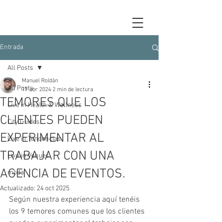
Entrada
All Posts
Manuel Roldán
All Posts
17 abr 2024
2 min de lectura
TEMORES QUE LOS
Live in Health & Wellness
CLIENTES PUEDEN
City Guides
EXPERIMENTAR AL
Live in Tendencias
TRABAJAR CON UNA
Live in Venues
AGENCIA DE EVENTOS.
moda
Actualizado:
24 oct 2025
Según nuestra experiencia aquí tenéis 
los 9 temores comunes que los clientes 